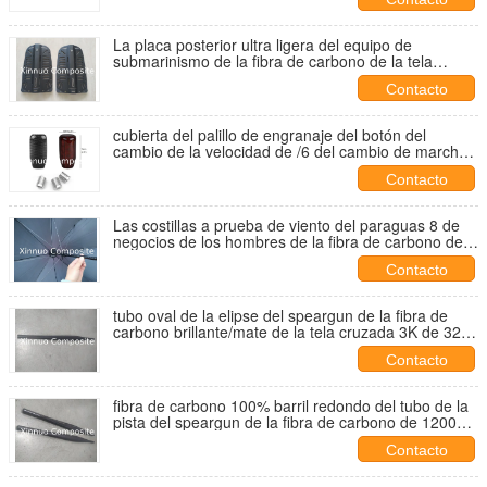
La placa posterior ultra ligera del equipo de
submarinismo de la fibra de carbono de la tela
cruzada 3K para el tanque que se zambulle de los
Contacto
sistemas de la zambullida lleva la placa
cubierta del palillo de engranaje del botón del
cambio de la velocidad de /6 del cambio de marcha
de la fibra de carbono/de la velocidad del universal 5
Contacto
de la palanca del botón del desplazador para la
reinstalación del coche
Las costillas a prueba de viento del paraguas 8 de
negocios de los hombres de la fibra de carbono de
lujo negra del paraguas autos se abren/paraguas
Contacto
cercano
tubo oval de la elipse del speargun de la fibra de
carbono brillante/mate de la tela cruzada 3K de 32m
m para el tiroteo de los pescados
Contacto
fibra de carbono 100% barril redondo del tubo de la
pista del speargun de la fibra de carbono de 1200
milímetros de longitud para los barriles spearfishing
Contacto