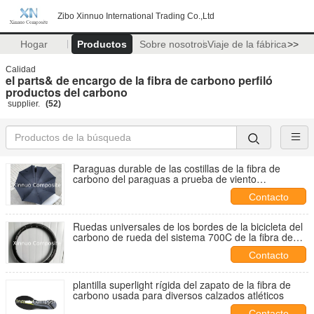
Zibo Xinnuo International Trading Co.,Ltd
Hogar
Productos
Sobre nosotros
Viaje de la fábrica
>>
Calidad
el parts& de encargo de la fibra de carbono perfiló
productos del carbono
supplier.
(52)
Paraguas durable de las costillas de la fibra de
carbono del paraguas a prueba de viento
impermeable ultraligero de la fibra de carbono
Contacto
Ruedas universales de los bordes de la bicicleta del
carbono de rueda del sistema 700C de la fibra de
carbono de Rim Road Bike Wheel de la bicicleta de
Contacto
alta calidad del camino
plantilla superlight rígida del zapato de la fibra de
carbono usada para diversos calzados atléticos
Contacto