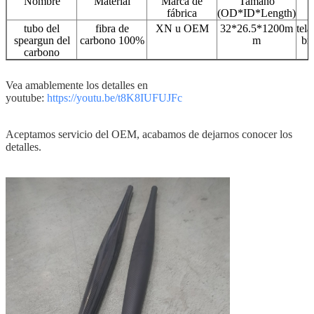
Nombre
Material
Marca de
Tamaño
S
fábrica
(OD*ID*Length)
tubo del
fibra de
XN u OEM
32*26.5*1200m
tel
speargun del
carbono 100%
m
br
carbono
Vea amablemente los detalles en
youtube:
https://youtu.be/t8K8IUFUJFc
Aceptamos servicio del OEM, acabamos de dejarnos conocer los
detalles.