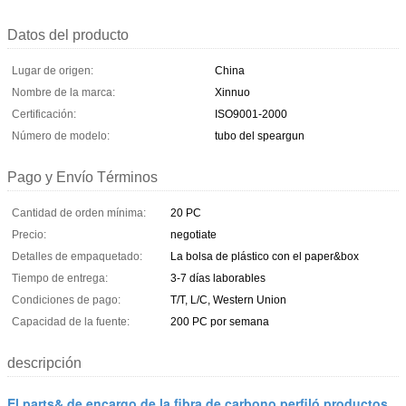
Datos del producto
Lugar de origen:
China
Nombre de la marca:
Xinnuo
Certificación:
ISO9001-2000
Número de modelo:
tubo del speargun
Pago y Envío Términos
Cantidad de orden mínima:
20 PC
Precio:
negotiate
Detalles de empaquetado:
La bolsa de plástico con el paper&box
Tiempo de entrega:
3-7 días laborables
Condiciones de pago:
T/T, L/C, Western Union
Capacidad de la fuente:
200 PC por semana
descripción
El parts& de encargo de la fibra de carbono perfiló productos