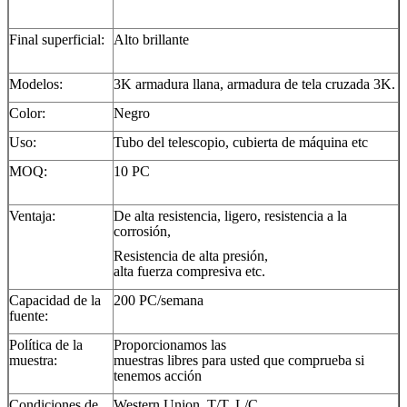
Final superficial:
Alto brillante
Modelos:
3K armadura llana, armadura de tela cruzada 3K.
Color:
Negro
Uso:
Tubo del telescopio, cubierta de máquina etc
MOQ:
10 PC
Ventaja:
De alta resistencia, ligero, resistencia a la
corrosión,
Resistencia de alta presión,
alta fuerza compresiva etc.
Capacidad de la
200 PC/semana
fuente:
Política de la
Proporcionamos las
muestra:
muestras libres para usted que comprueba si
tenemos acción
Condiciones de
Western Union, T/T, L/C….