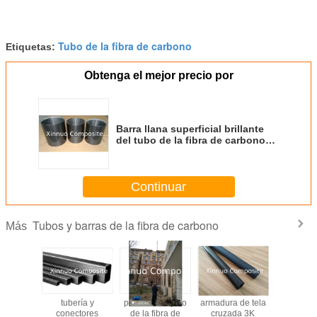
Tubo de la fibra de carbono
Etiquetas:
Obtenga el mejor precio por
Barra llana superficial brillante
del tubo de la fibra de carbono
del diámetro de
175mm/150mm/100mm/98m m
alta/semibrillante del tubo de la
Continuar
fibra de carbono de la tela
cruzada 3K
Tubos y barras de la fibra de carbono
Más
bería
tubería y
polo telescópico
armadura de tela
China fa
ular del
conectores
de la fibra de
cruzada 3K
20/25/30/