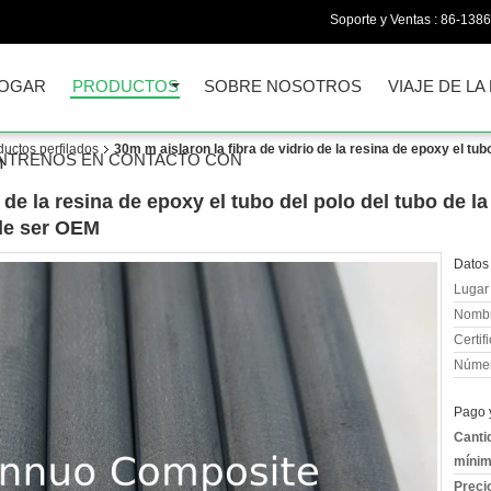
Soporte y Ventas :
86-138
OGAR
PRODUCTOS
SOBRE NOSOTROS
VIAJE DE LA
oductos perfilados
30m m aislaron la fibra de vidrio de la resina de epoxy el tubo 
NTRENOS EN CONTACTO CON
M
 de la resina de epoxy el tubo del polo del tubo de la 
ede ser OEM
Datos 
Lugar 
Nombr
Certif
Númer
Pago 
Canti
mínim
Preci