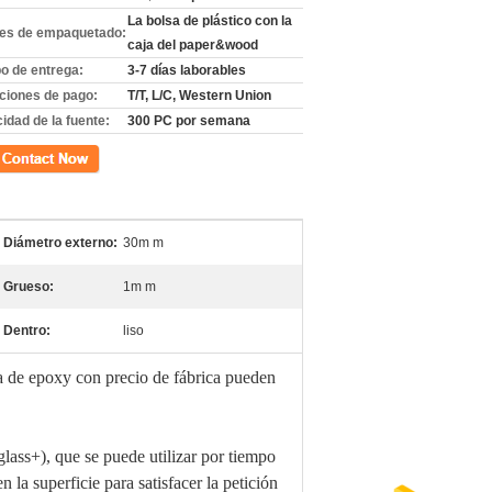
La bolsa de plástico con la
les de empaquetado:
caja del paper&wood
o de entrega:
3-7 días laborables
ciones de pago:
T/T, L/C, Western Union
idad de la fuente:
300 PC por semana
cto
Diámetro externo:
30m m
Grueso:
1m m
Dentro:
liso
sina de epoxy con precio de fábrica pueden
rglass+), que se puede utilizar por tiempo
n la superficie para satisfacer la petición