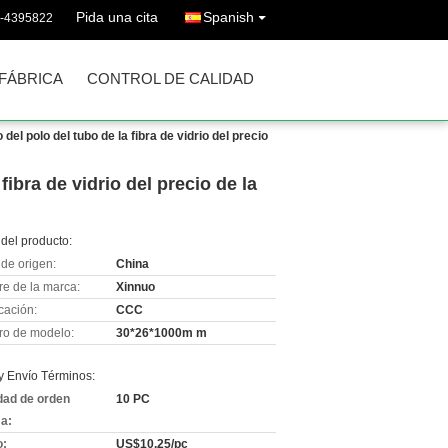
Pida una cita
Spanish
6-4395822
 FÁBRICA
CONTROL DE CALIDAD
del polo del tubo de la fibra de vidrio del precio
fibra de vidrio del precio de la
del producto:
de origen:
China
e de la marca:
Xinnuo
icación:
CCC
o de modelo:
30*26*1000m m
y Envío Términos:
dad de orden
10 PC
a:
o:
US$10.25/pc