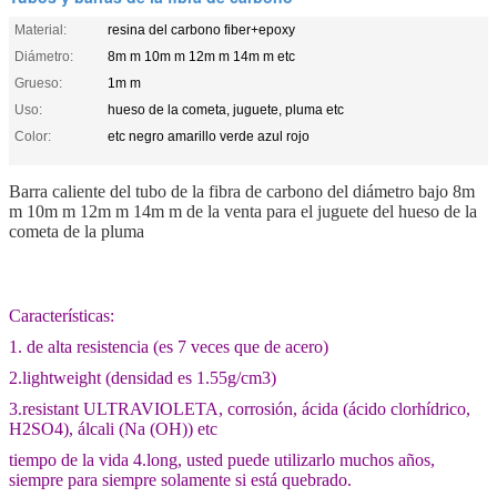
Material:
resina del carbono fiber+epoxy
Diámetro:
8m m 10m m 12m m 14m m etc
Grueso:
1m m
Uso:
hueso de la cometa, juguete, pluma etc
Color:
etc negro amarillo verde azul rojo
Barra caliente del tubo de la fibra de carbono del diámetro bajo 8m
m 10m m 12m m 14m m de la venta para el juguete del hueso de la
cometa de la pluma
Características:
1. de alta resistencia (es 7 veces que de acero)
2.lightweight (densidad es 1.55g/cm3)
3.resistant ULTRAVIOLETA, corrosión, ácida (ácido clorhídrico,
H2SO4), álcali (Na (OH)) etc
tiempo de la vida 4.long, usted puede utilizarlo muchos años,
siempre para siempre solamente si está quebrado.