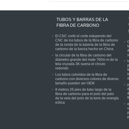
puede ser modificado
para requisitos
particulares
TUBOS Y BARRAS DE LA
FIBRA DE CARBONO
El CNC cortó el corte estupendo del
CNC de los tubos de la fibra de carbono
C
de la ronda de la tubería de la fibra de
t
carbono de la fuerza hecho en China
d
y
la circular de la fibra de carbono del
diámetro grande del mate 760m m de la
l
tela cruzada 3K suena el círculo
p
redondo
f
i
Los tubos coloridos de la fibra de
e
carbono con diversos colores de diverso
tamaño pueden ser OEM
j
d
8 metros 26 pies de tubo largo de la
d
fibra de carbono para el polo del palo
f
de la vela del polo de la torre de energía
eólica
e
v
p
p