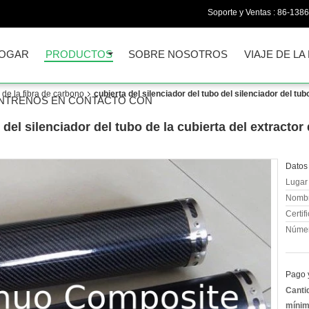
Soporte y Ventas :
86-138
OGAR
PRODUCTOS
SOBRE NOSOTROS
VIAJE DE LA
 de la fibra de carbono
cubierta del silenciador del tubo del silenciador del tubo
NTRENOS EN CONTACTO CON
 del silenciador del tubo de la cubierta del extractor
Datos 
Lugar 
Nombr
Certif
Númer
Pago 
Canti
mínim