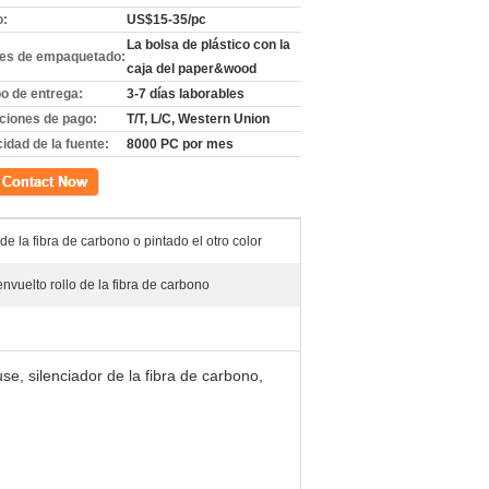
o:
US$15-35/pc
La bolsa de plástico con la
les de empaquetado:
caja del paper&wood
o de entrega:
3-7 días laborables
ciones de pago:
T/T, L/C, Western Union
idad de la fuente:
8000 PC por mes
cto
de la fibra de carbono o pintado el otro color
nvuelto rollo de la fibra de carbono
e, silenciador de la fibra de carbono,