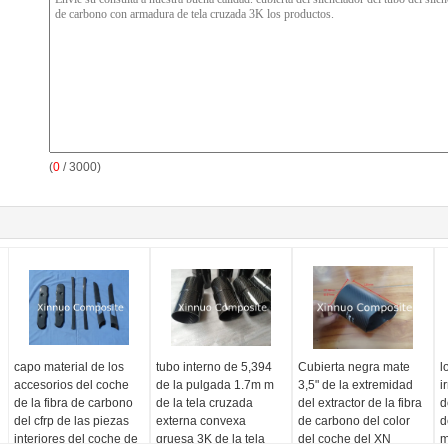
(
0
/ 3000)
capo material de los
tubo interno de 5,394
Cubierta negra mate
l
accesorios del coche
de la pulgada 1.7m m
3,5" de la extremidad
i
de la fibra de carbono
de la tela cruzada
del extractor de la fibra
d
del cfrp de las piezas
externa convexa
de carbono del color
d
interiores del coche de
gruesa 3K de la tela
del coche del XN
m