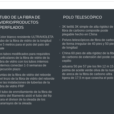
la fibra de carbono
cruzada 3K de la fibra
mercado de la pulgada
p
de carbono CF de la
m
tubería para los
r
sistemas de la toma de
TUBO DE LA FIBRA DE
POLO TELESCÓPICO
aire
VIDRIO/PRODUCTOS
3K twill& 3K simple de alta rigidez de 
PERFILADOS
fibra de carbono composite poste
plegable hecho en China
olor blanco resistente ULTRAVIOLETA
Polvos telescópicos de fibra de carb
ubo de la fibra de vidrio de la longitud
de forma irregular de 40 pies y 50 pie
e 5 metros para el polo del palo del
de longitud
ate
China 60 pies de alta rigidez de la fib
os tubos modificados para requisitos
de carbono de extensión del poste c
articulares de la fibra de vidrio de la
cepillo
ibra de vidrio con los tubos internos
nternos conectan 1-3 semanas de
aduana 50 pie 57 pie los 9m 12 m 15
jecución plazo
palma de aceite verde oliva de la nu
de areca de la fibra de carbono ultra
untas de la fibra de vidrio del reborde
ligera de 17,5 m que cosecha el polo
el trozo de la fibra de vidrio del reborde
e las instalaciones de tuberías de la
ibra de vidrio FRP
l tubo de enrrollamiento de la fibra de
idrio del filamento aisló el tubo del frp
ara el divisor de la oleada de los
ararrayos de la oleada