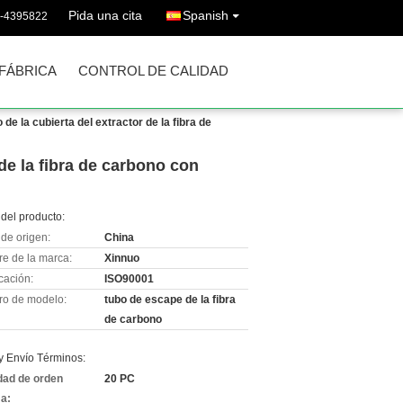
Pida una cita
Spanish
6-4395822
 FÁBRICA
CONTROL DE CALIDAD
 de la cubierta del extractor de la fibra de
 de la fibra de carbono con
del producto:
de origen:
China
e de la marca:
Xinnuo
icación:
ISO90001
o de modelo:
tubo de escape de la fibra
de carbono
y Envío Términos:
dad de orden
20 PC
a: