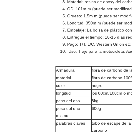
Material: resina de epoxy del carb
OD: 101m m (puede ser modificado 
Grueso: 1.5m m (puede ser modific
Longitud: 350m m (puede ser modif
Embalaje: La bolsa de plástico con
Entregue el tiempo: 10-15 días re
Pago: T/T, L/C, Western Union etc
Uso: Traje para la motocicleta, Au
Armadura
fibra de carbono de l
material
fibra de carbono 10
color
negro
longitud
los 80cm/100cm o modi
peso del oso
8kg
peso del uno
600g
mismo
palabras claves
tubo de escape de la f
carbono