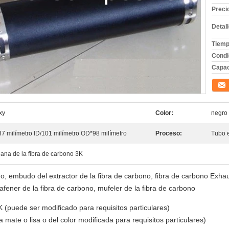
Preci
Detal
Tiemp
Condi
Capac
Conta
xy
Color:
negro 
7 milímetro ID/101 milímetro OD*98 milímetro
Proceso:
Tubo e
lana de la fibra de carbono 3K
o, embudo del extractor de la fibra de carbono, fibra de carbono Exhaus
eafener de la fibra de carbono, mufeler de la fibra de carbono
K (puede ser modificado para requisitos particulares)
ra mate o lisa o del color modificada para requisitos particulares)