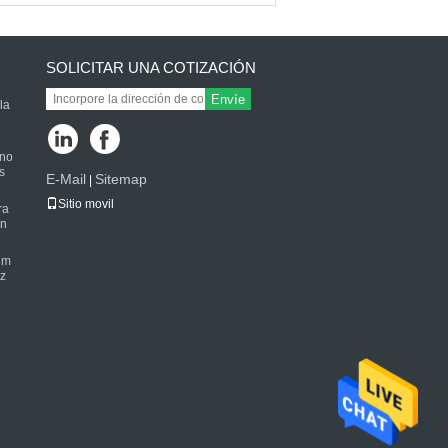
ueden ser
odificados para
equisitos particulares
SOLICITAR UNA COTIZACIÓN
Envíe
la
ono
s
E-Mail
Sitemap
|
Sitio movil
ra
on
 m
ez