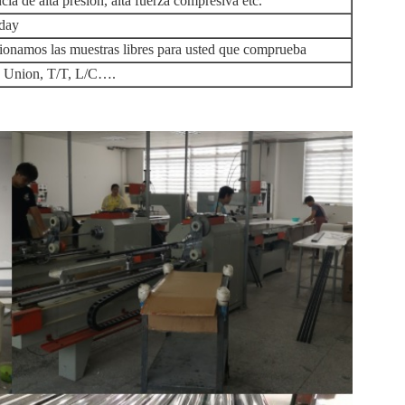
cia de alta presión, alta fuerza compresiva etc.
day
ionamos las muestras libres para usted que comprueba
 Union, T/T, L/C….