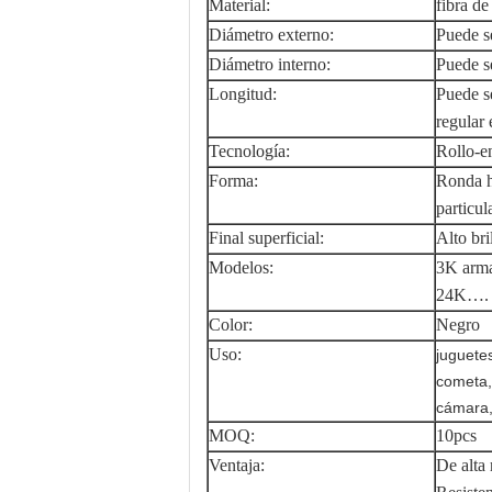
Material:
fibra d
Diámetro externo:
Puede se
Diámetro interno:
Puede se
Longitud:
Puede se
regular
Tecnología:
Rollo-e
Forma:
Ronda h
particul
Final superficial:
Alto bri
Modelos:
3K arma
24K….
Color:
Negro
Uso:
juguetes
cometa, 
cámara,
MOQ:
10pcs
Ventaja:
De alta 