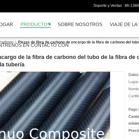
Soporte y Ventas :
86-138
OGAR
PRODUCTOS
SOBRE NOSOTROS
VIAJE DE LA
e carbono
Piezas de fibra de carbono de encargo de la fibra de carbono del tubo
NTRENOS EN CONTACTO CON
cargo de la fibra de carbono del tubo de la fibra de 
la tubería
Datos 
Lugar 
Nombr
Certif
Pago 
Canti
mínim
Preci