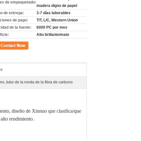
les de empaquetado:
madera digno de papel
o de entrega:
3-7 días laborables
ciones de pago:
T/T, L/C, Western Union
idad de la fuente:
6000 PC por mes
icie:
Alto brillante/mate
cto
es
ono, tubo de la ronda de la fibra de carbono
miento, diseño de Xinnuo que clasifica/que
 alto rendimiento.