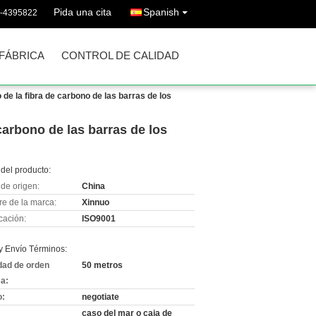
Pida una cita
Spanish
6-4395822
 FÁBRICA
CONTROL DE CALIDAD
 de la fibra de carbono de las barras de los
carbono de las barras de los
del producto:
de origen:
China
e de la marca:
Xinnuo
icación:
ISO9001
y Envío Términos:
dad de orden
50 metros
a:
o:
negotiate
caso del mar o caja de