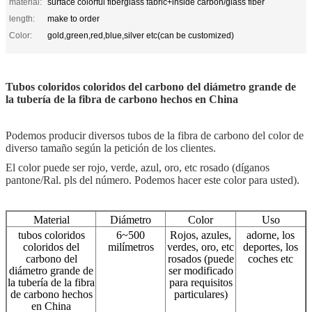
material:
surface colorful fiberglass fabric+inside carbon/glass fiber
length:
make to order
Color:
gold,green,red,blue,silver etc(can be customized)
Tubos coloridos coloridos del carbono del diámetro grande de
la tubería de la fibra de carbono hechos en China
Podemos producir diversos tubos de la fibra de carbono del color de
diverso tamaño según la petición de los clientes.
El color puede ser rojo, verde, azul, oro, etc rosado (díganos
pantone/Ral. pls del número. Podemos hacer este color para usted).
Material
Diámetro
Color
Uso
tubos coloridos
6~500
Rojos, azules,
adorne, los
coloridos del
milímetros
verdes, oro, etc
deportes, los
carbono del
rosados (puede
coches etc
diámetro grande de
ser modificado
la tubería de la fibra
para requisitos
de carbono hechos
particulares)
en China