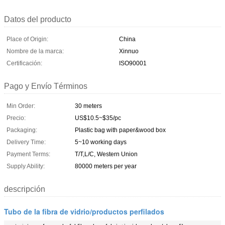
Datos del producto
Place of Origin:
China
Nombre de la marca:
Xinnuo
Certificación:
ISO90001
Pago y Envío Términos
Min Order:
30 meters
Precio:
US$10.5~$35/pc
Packaging:
Plastic bag with paper&wood box
Delivery Time:
5~10 working days
Payment Terms:
T/T,L/C, Western Union
Supply Ability:
80000 meters per year
descripción
Tubo de la fibra de vidrio/productos perfilados