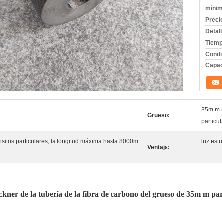
mínim
Preci
Detal
Tiemp
Condi
Capac
Conta
35m m (
Grueso:
particul
isitos particulares, la longitud máxima hasta 8000m
luz est
Ventaja:
hickner de la tubería de la fibra de carbono del grueso de 35m m pa