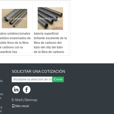
ubos unidireccionales
tubería superficial
olidos enarenados de
brillante excelente de la
ulido finos de la fibra
fibra de carbono del
e carbono con la
tubo del cfrp del tubo
uperficie lisa
de la fibra de carbono
SOLICITAR UNA COTIZACIÓN
Envíe
la
ono
s
E-Mail
Sitemap
|
Sitio movil
ra
on