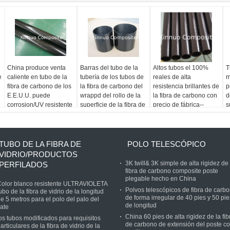
China produce venta
Barras del tubo de la
Altos tubos el 100%
T
e
caliente en tubo de la
tubería de los tubos de
reales de alta
m
fibra de carbono de los
la fibra de carbono del
resistencia brillantes de
p
E.E.U.U. puede
wrappd del rollo de la
la fibra de carbono con
d
corrosion/UV resistente
superficie de la fibra de
precio de fábrica--
s
carbono de UD con de
Hecho en el diámetro
alta resistencia
de China a partir del 5
hasta 600m m
TUBO DE LA FIBRA DE
POLO TELESCÓPICO
VIDRIO/PRODUCTOS
3K twill& 3K simple de alta rigidez de 
PERFILADOS
fibra de carbono composite poste
plegable hecho en China
olor blanco resistente ULTRAVIOLETA
Polvos telescópicos de fibra de carb
ubo de la fibra de vidrio de la longitud
de forma irregular de 40 pies y 50 pie
e 5 metros para el polo del palo del
de longitud
ate
China 60 pies de alta rigidez de la fib
os tubos modificados para requisitos
de carbono de extensión del poste c
articulares de la fibra de vidrio de la