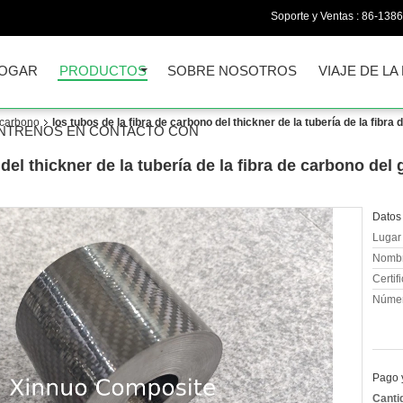
Soporte y Ventas :
86-138
OGAR
PRODUCTOS
SOBRE NOSOTROS
VIAJE DE LA
e carbono
los tubos de la fibra de carbono del thickner de la tubería de la fib
NTRENOS EN CONTACTO CON
 del thickner de la tubería de la fibra de carbono d
Datos 
Lugar 
Nombr
Certif
Númer
Pago 
Canti