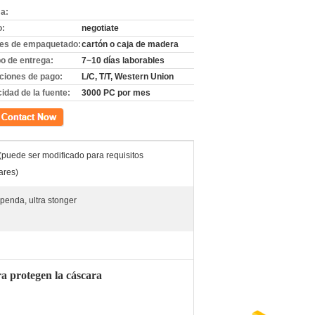
a:
o:
negotiate
les de empaquetado:
cartón o caja de madera
o de entrega:
7~10 días laborables
ciones de pago:
L/C, T/T, Western Union
idad de la fuente:
3000 PC por mes
cto
puede ser modificado para requisitos
ares)
upenda, ultra stonger
ra protegen la cáscara