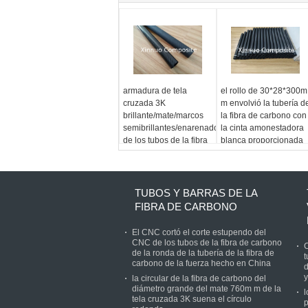
armadura de tela
el rollo de 30*28*300m
cruzada 3K
m envolvió la tubería d
brillante/mate/marcos
la fibra de carbono con
semibrillantes/enarenados
la cinta amonestadora
de los tubos de la fibra
blanca proporcionada
de carbono para el
por la fábrica china
hueso/las
herramientas/los
juguetes de la cometa
TUBOS Y BARRAS DE LA
FIBRA DE CARBONO
El CNC cortó el corte estupendo del
CNC de los tubos de la fibra de carbono
C
de la ronda de la tubería de la fibra de
t
carbono de la fuerza hecho en China
d
y
la circular de la fibra de carbono del
diámetro grande del mate 760m m de la
l
tela cruzada 3K suena el círculo
p