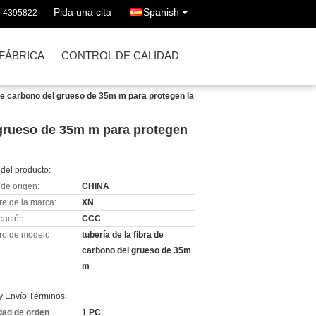
Pida una cita
Spanish
6-4395822
 FÁBRICA
CONTROL DE CALIDAD
ra de carbono del grueso de 35m m para protegen la
el grueso de 35m m para protegen
del producto:
de origen:
CHINA
e de la marca:
XN
icación:
CCC
o de modelo:
tubería de la fibra de
carbono del grueso de 35m
m
y Envío Términos:
dad de orden
1 PC