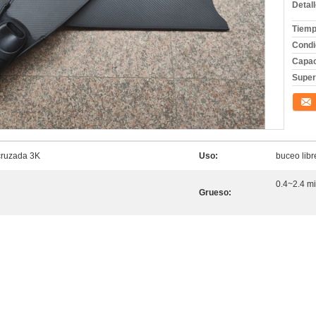
Detal
Tiemp
Condi
Capac
Superf
Conta
 cruzada 3K
Uso:
buceo lib
0.4~2.4 mi
Grueso: