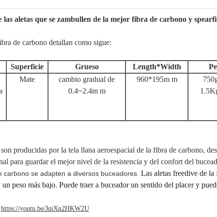
de las aletas que se zambullen de la mejor fibra de carbono y spearfi
 fibra de carbono detallan como sigue:
Superficie
Grueso
Length*Width
Pe
Mate
cambio gradual de
960*195m m
750g
0.4~2.4m m
1.5Kg
e
 son producidas por la tela llana aeroespacial de la fibra de carbono, de
nal para guardar el mejor nivel de la resistencia y del confort del buce
Las aletas freedive de la
de carbono se adapten a diversos buceadores.
 un peso más bajo. Puede traer a buceador un sentido del placer y puede
https://youtu.be/JqiXn2HKW2U