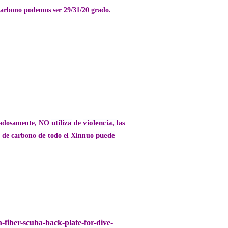
e carbono podemos ser 29/31/20 grado.
utiliza
violencia,
uidadosamente, NO
de
las
de
puede
a de carbono
todo el Xinnuo
-fiber-scuba-back-plate-for-dive-