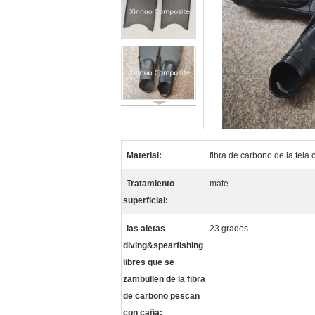
Material:
fibra de carbono de la tela
Tratamiento
mate
superficial:
las aletas
23 grados
diving&spearfishing
libres que se
zambullen de la fibra
de carbono pescan
con caña: