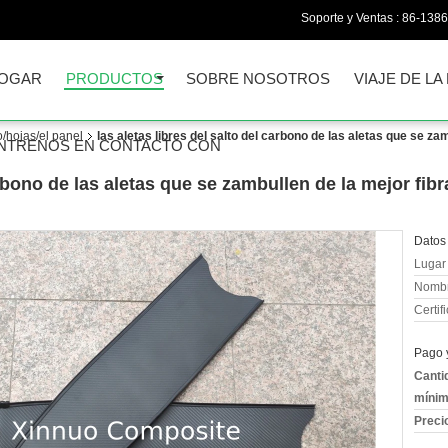
Soporte y Ventas :
86-138
OGAR
PRODUCTOS
SOBRE NOSOTROS
VIAJE DE LA
o/hojas/el panel
las aletas libres del salto del carbono de las aletas que se za
NTRENOS EN CONTACTO CON
carbono de las aletas que se zambullen de la mejor fib
Datos 
Lugar 
Nombr
Certif
Pago 
Canti
mínim
Preci