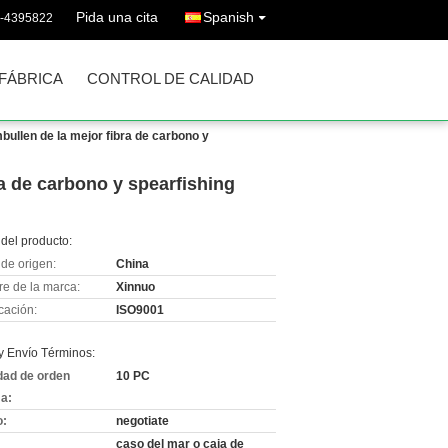
Pida una cita
Spanish
6-4395822
 FÁBRICA
CONTROL DE CALIDAD
mbullen de la mejor fibra de carbono y
ra de carbono y spearfishing
del producto:
de origen:
China
e de la marca:
Xinnuo
icación:
ISO9001
y Envío Términos:
dad de orden
10 PC
a:
o:
negotiate
caso del mar o caja de