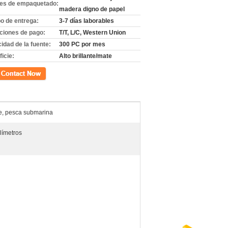
les de empaquetado:
madera digno de papel
o de entrega:
3-7 días laborables
ciones de pago:
T/T, L/C, Western Union
idad de la fuente:
300 PC por mes
icie:
Alto brillante/mate
cto
re, pesca submarina
límetros