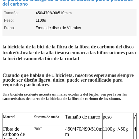
del carbono
Tamaño:
450/470/490/510m m
Peso:
1100g
Freno:
Freno de disco de V-brake/
la bicicleta de la bici de la fibra de la fibra de carbono del disco
brake/V-brake de la alta tiesura enmarca las bifurcaciones para
la bici del camino/la bici de la ciudad
Cuando que hablan de
bicicleta, nosotros esperamos siempre
la
puede ser diseño ligero, único, puede ser modificado para
requisitos particulares
.
Una bicicleta excelente necesita un marco excelente del bicyle. vea por favor las
características de marco de la bicicleta de la fibra de carbono de los xinnuo.
Tamaño de marco
peso
Au
Material
Sistema de rueda
Fibra de
450/470/490/510m
1100g+/-50g
42
700C
carbono de
m