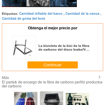
Cantidad inflable del barco
Cantidad de la canoa
Etiquetas:
,
,
Cantidad de goma del bote
Obtenga el mejor precio por
La bicicleta de la bici de la fibra
de carbono del disco brake/V-
brake de la alta tiesura enmarca
las bifurcaciones para la bici del
camino/la bici de la ciudad
Continuar
Más
El parts& de encargo de la fibra de carbono perfiló productos
del carbono