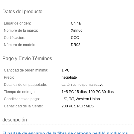
Datos del producto
Lugar de origen:
China
Nombre de la marca:
Xinnuo
Certificación:
CCC
Número de modelo:
DR03
Pago y Envío Términos
Cantidad de orden mínima:
1 PC
Precio:
negotiate
Detalles de empaquetado:
cartón con espuma suave
Tiempo de entrega:
1~5 PC 15 días; 100 PC 30 días
Condiciones de pago:
L/C, T/T, Western Union
Capacidad de la fuente:
200 PCS POR MES
descripción
El parts& de encargo de la fibra de carbono perfiló productos