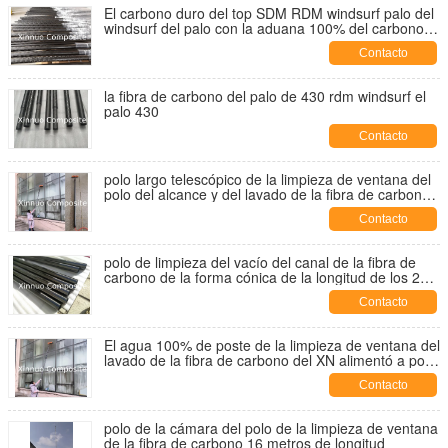
El carbono duro del top SDM RDM windsurf palo del
windsurf del palo con la aduana 100% del carbono
del carbono el 40% del carbono el 70%
Contacto
la fibra de carbono del palo de 430 rdm windsurf el
palo 430
Contacto
polo largo telescópico de la limpieza de ventana del
polo del alcance y del lavado de la fibra de carbono
del polo del tubo de la fibra de carbono con el cepillo
Contacto
polo de limpieza del vacío del canal de la fibra de
carbono de la forma cónica de la longitud de los 27ft
para el claro de la limpieza del canal
Contacto
El agua 100% de poste de la limpieza de ventana del
lavado de la fibra de carbono del XN alimentó a polo
8 secciones los 54ft 16,5 MTR
Contacto
polo de la cámara del polo de la limpieza de ventana
de la fibra de carbono 16 metros de longitud