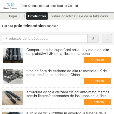
Zibo Xinnuo International Trading Co.,Ltd
Hogar
Productos
Sobre nosotros
Viaje de la fábrica
>>
polo telescópico
Calidad
supplier.
Compare el tubo superficial brillante y mate del alto
del plain&twill 3K de la fibra de carbono
Contacto
tubo de fibra de carbono de alta resistencia 3K de
doble rectángulo hecho en China
Contacto
armadura de tela cruzada 3K brillante/mate/marcos
semibrillantes/enarenados de los tubos de la fibra de
carbono para el hueso/las herramientas/los juguetes
Contacto
de la cometa
el rollo de 30*28*300m m envolvió la tubería de la