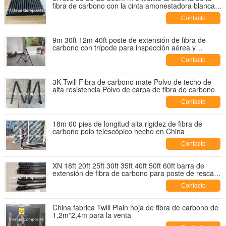
fibra de carbono con la cinta amonestadora blanca
proporcionada por la fábrica china
Contacto
9m 30ft 12m 40ft poste de extensión de fibra de
carbono con trípode para inspección aérea y
fotografía
Contacto
3K Twill Fibra de carbono mate Polvo de techo de
alta resistencia Polvo de carpa de fibra de carbono
Contacto
18m 60 pies de longitud alta rigidez de fibra de
carbono polo telescópico hecho en China
Contacto
XN 18ft 20ft 25ft 30ft 35ft 40ft 50ft 60ft barra de
extensión de fibra de carbono para poste de rescate
poste telescópico de fibra de carbono
Contacto
China fabrica Twill Plain hoja de fibra de carbono de
1,2m*2,4m para la venta