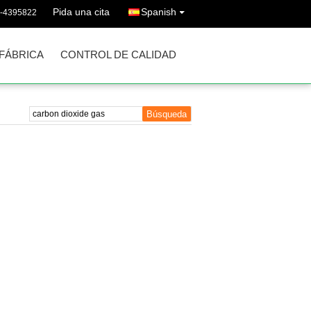
Pida una cita
Spanish
-4395822
 FÁBRICA
CONTROL DE CALIDAD