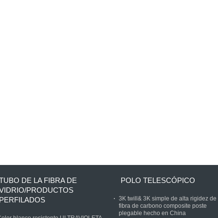
TUBO DE LA FIBRA DE
POLO TELESCÓPICO
VIDRIO/PRODUCTOS
3K twill& 3K simple de alta rigidez de 
PERFILADOS
fibra de carbono composite poste
plegable hecho en China
olor blanco resistente ULTRAVIOLETA