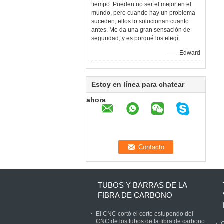
tiempo. Pueden no ser el mejor en el
mundo, pero cuando hay un problema
suceden, ellos lo solucionan cuanto
antes. Me da una gran sensación de
seguridad, y es porqué los elegí.
—— Edward
Estoy en línea para chatear
ahora
TUBOS Y BARRAS DE LA
FIBRA DE CARBONO
El CNC cortó el corte estupendo del
CNC de los tubos de la fibra de carbono
C