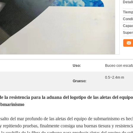
Detal
Tiemp
Condi
Capac
Superf
Conta
Uso:
Buceo con escaf
0.5~2.4m m
Grueso:
e la resistencia para la aduana del logotipo de las aletas del equi
submarinismo
l salto del mar profundo de las aletas del equipo de submarinismo es hec
 repitiendo pruebas, finalmente consiga una buenas tiesura y resistenci
e la cuchilla de la fibra de carbono para producir aletas del equipo de s