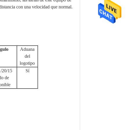
distancia con una velocidad que normal.
gulo
Aduana
del
logotipo
1/20/15
Sí
do de
onible