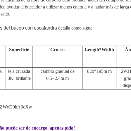
en ayudar al buceador a utilizar menos energía y a nadar más de larga 
salto.
tas del buceo con escafandra
detalla como sigue:
Superficie
Grueso
Length*Width
Án
el
tela cruzada
cambio gradual de
820*195m m
29/3
3K, brillante
0.5~2.4m m
gra
disp
u.be/ZWyD0hA0cXw
año puede ser de encargo, apenas pida!