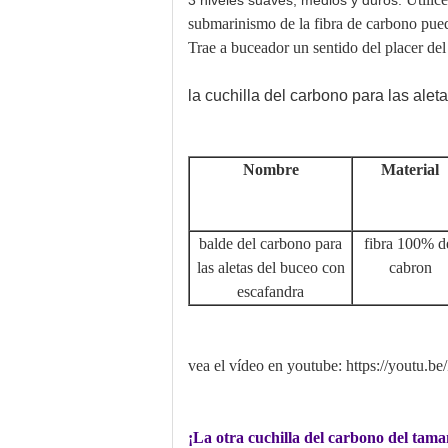
3 niveles suaves, medios y duros.
submarinismo de la fibra de carbono pued
Trae a buceador un sentido del placer del 
la cuchilla del carbono para las ale
Nombre
Material
balde del carbono para
fibra 100% d
las aletas del buceo con
cabron
escafandra
vea el vídeo en youtube: https://yout
¡La otra cuchilla del carbono del tam