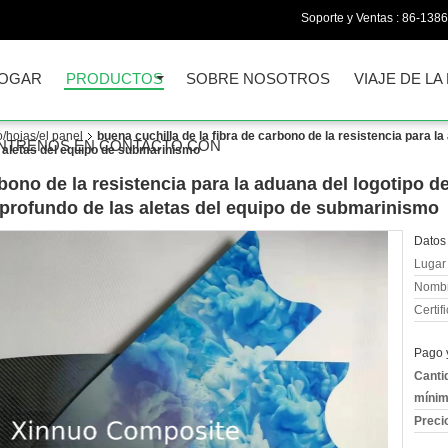
Soporte y Ventas :
86-138
OGAR
PRODUCTOS
SOBRE NOSOTROS
VIAJE DE LA
o/hojas/el panel
buena cuchilla de la fibra de carbono de la resistencia para la
NTRENOS EN CONTACTO CON
 aletas del equipo de submarinismo
rbono de la resistencia para la aduana del logotipo de
 profundo de las aletas del equipo de submarinismo
Datos 
Lugar 
Nombr
Certif
Pago 
Canti
mínim
Preci