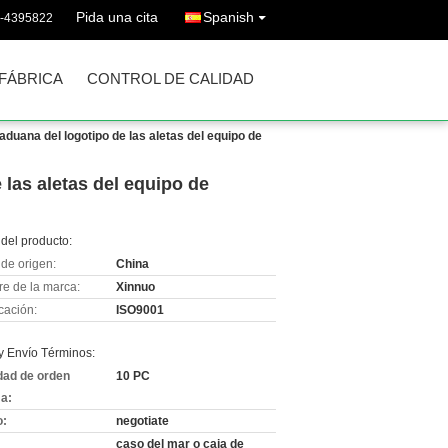
Pida una cita
Spanish
6-4395822
 FÁBRICA
CONTROL DE CALIDAD
 aduana del logotipo de las aletas del equipo de
 las aletas del equipo de
del producto:
de origen:
China
e de la marca:
Xinnuo
icación:
ISO9001
y Envío Términos:
dad de orden
10 PC
a:
o:
negotiate
caso del mar o caja de