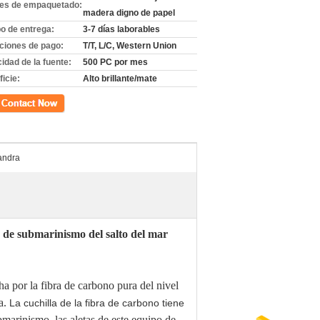
les de empaquetado:
madera digno de papel
o de entrega:
3-7 días laborables
ciones de pago:
T/T, L/C, Western Union
idad de la fuente:
500 PC por mes
icie:
Alto brillante/mate
cto
andra
po de submarinismo del salto del mar
ha por la fibra de carbono pura del nivel
a.
La cuchilla de la fibra de carbono tiene
ubmarinismo, las aletas de este equipo de